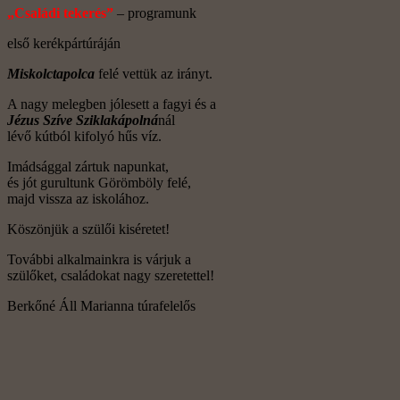
„Családi tekerés”
– programunk
első kerékpártúráján
Miskolctapolca
felé vettük az irányt.
A nagy melegben jólesett a fagyi és a
Jézus Szíve Sziklakápolná
nál
lévő kútból kifolyó hűs víz.
Imádsággal zártuk napunkat,
és jót gurultunk Görömböly felé,
majd vissza az iskolához.
Köszönjük a szülői kiséretet!
További alkalmainkra is várjuk a
szülőket, családokat nagy szeretettel!
Berkőné Áll Marianna túrafelelős