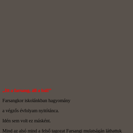
„Itt a farsang, áll a bál!”
Farsangkor iskolánkban hagyomány
a végzős évfolyam nyitótánca.
Idén sem volt ez másként.
Mind az alsó mind a felső tagozat Farsangi mulatságán láthattuk