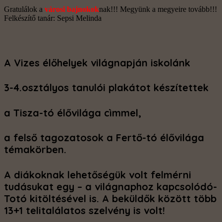
Gratulálok a
városi bajnokok
nak!!! Megyünk a megyeire tovább!!!
Felkészítő tanár: Sepsi Melinda
A Vizes élőhelyek világnapján iskolánk
3-4.osztályos tanulói plakátot készítettek
a Tisza-tó élővilága cìmmel,
a felső tagozatosok a Fertő-tó élővilága
témakörben.
A diákoknak lehetőségük volt felmérni
tudásukat egy – a világnaphoz kapcsolódó-
Totó kitöltésével is. A beküldők között több
13+1 telitalálatos szelvény is volt!