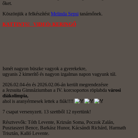
őket.
Köszönjük a felkészítést
Melinda Sepsi
tanárnőnek.
KATTINTS! VIDEÓ: KERINGŐ
Ismét nagyon büszke vagyok a gyerekekre,
ugyanis 2 kimerítő és nagyon izgalmas napon vagyunk túl.
2026.02.04-én és 2026.02.06-án került megrendezésre
a Jezsuita Gimnáziumban a IV. korcsoportos röplabda
városi
diákolimpia,
ahol is aranyérmesek lettek a fiúk!!!!
7 csapat versenyzett. 13 szettből 12 nyertünk!
Résztvevők: Tóth Levente, Krizsán Soma, Poczok Zalán,
Pusztaszeri Bence, Barkász Hunor, Kácsándi Richárd, Harmath
Trisztán, Kalló Levente.