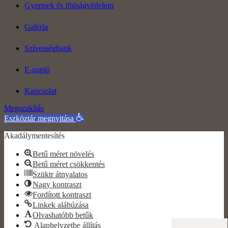
Gyermek és ifjúságvédelem
Galéria
Szívességbank
E-napló
Kapcsolat
Megszakítás
Eszköztár megnyitása
Akadálymentesítés
Betű méret növelés
Betű méret csökkentés
Szüktr átnyalatos
Nagy kontraszt
Fordított kontraszt
Linkek aláhúzása
Olvashatóbb betűk
Alaphelyzetbe állítás